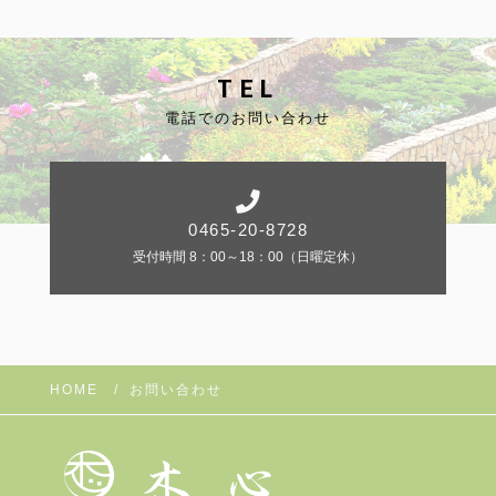
当社は、ユーザーが利用登録をする際に氏名、生年月
日、住所、電話番号、メールアドレス、銀行口座番
TEL
号、クレジットカード番号、運転免許証番号などの個
人情報をお尋ねすることがあります。また、ユーザー
と提携先などとの間でなされたユーザーの個人情報を
電話でのお問い合わせ
含む取引記録や、決済に関する情報を当社の提携先
（情報提供元、広告主、広告配信先などを含みます。
以下、｢提携先｣といいます。）などから収集すること
があります。
当社は、ユーザーについて、利用したサービスやソフ
0465-20-8728
トウエア、購入した商品、閲覧したページや広告の履
受付時間 8：00～18：00（日曜定休）
歴、検索した検索キーワード、利用日時、利用方法、
利用環境（携帯端末を通じてご利用の場合の当該端末
の通信状態、利用に際しての各種設定情報なども含み
ます）、IPアドレス、クッキー情報、位置情報、端末
の個体識別情報などの履歴情報および特性情報を、ユ
ーザーが当社や提携先のサービスを利用しまたはペー
ジを閲覧する際に収集します。
HOME
お問い合わせ
第3条
（個人情報を収集・利用する目的）