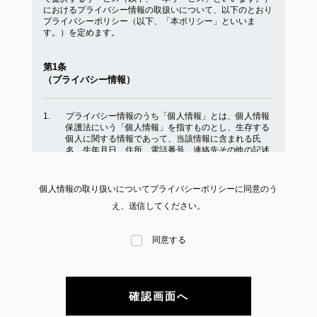
におけるプライバシー情報の取扱いについて、以下のとおり
プライバシーポリシー（以下、「本ポリシー」といいま
す。）を定めます。
第1条
（プライバシー情報）
プライバシー情報のうち「個人情報」とは、個人情報
保護法にいう「個人情報」を指すものとし、生存する
個人に関する情報であって、当該情報に含まれる氏
名、生年月日、住所、電話番号、連絡先その他の記述
等により特定の個人を識別できる情報を指します。
プライバシー情報のうち「履歴情報および特性情報」
個人情報の取り扱いについてプライバシーポリシーに同意のう
とは、上記に定める「個人情報」以外のものをいい、
え、送信してください。
ご利用いただいたサービスやご購入いただいた商品、
ご覧になったページや広告の履歴、ユーザーが検索さ
れた検索キーワード、ご利用日時、ご利用の方法、ご
同意する
利用環境、郵便番号や性別、職業、年齢、ユーザーのI
Pアドレス、クッキー情報、位置情報、端末の個体識
別情報などを指します。
第2条
（プライバシー情報の収集方法）