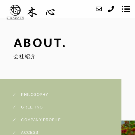
ABOUT.
ABOUT
会社紹介
SERVICE
CASE
ACCESS
BLOG
PHILOSOPHY
CONTACT
GREETING
COMPANY PROFILE
ACCESS