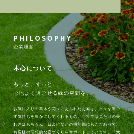
PHILOSOPHY
企業理念
木心について
もっと、ずっと、
心地よく過ごせる緑の空間を。
お気に入りの草木や花々にあふれたお庭は、日々を過ご
す気持ちを豊かにしてくれるもの。当社では見た目の美
しさはもちろん、日よけなどの機能面にもこだわって、
お客様の理想的な庭づくりをサポートしています。「大